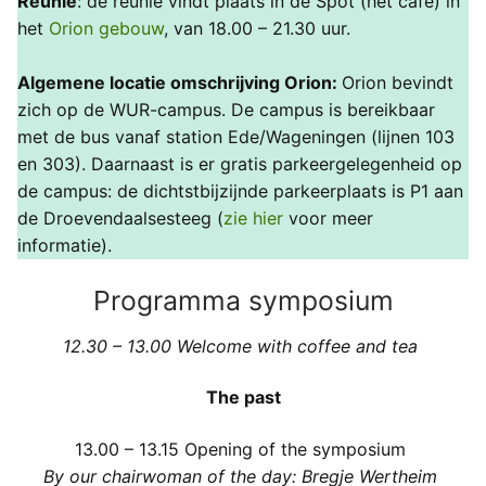
Reünie
: de reünie vindt plaats in de Spot (het café) in
het
Orion gebouw
, van 18.00 – 21.30 uur.
Algemene locatie omschrijving Orion:
Orion bevindt
zich op de WUR-campus. De campus is bereikbaar
met de bus vanaf station Ede/Wageningen (lijnen 103
en 303). Daarnaast is er gratis parkeergelegenheid op
de campus: de dichtstbijzijnde parkeerplaats is P1 aan
de Droevendaalsesteeg (
zie hier
voor meer
informatie).
Programma symposium
12.30 – 13.00 Welcome with coffee and tea
The past
13.00 – 13.15
Opening of the symposium
By our chairwoman of the day: Bregje Wertheim